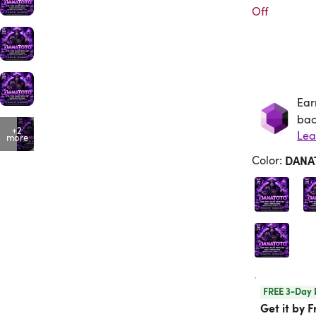
Off
Ear
Ea
bac
+2
more
Color
:
DANA
FREE 3-Day 
Get it by Fr