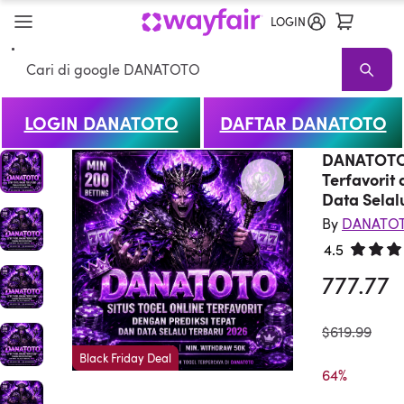
LOGIN
Search
LOGIN DANATOTO
DAFTAR DANATOTO
DANATOTO -
DANATOTO
DANATOTO Promo
Living Room DANATOTO
Sofas
S
Terfavorit
Data Selal
By
DANATO
4.5
Rated 4.
777.77
was
$619.99
Black Friday Deal
64%
