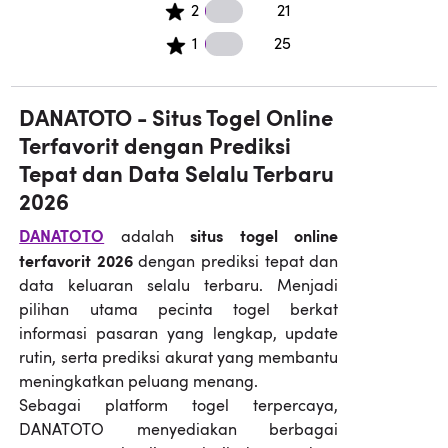
21 2 star reviews
2
21
25 1 star reviews
1
25
DANATOTO - Situs Togel Online
Terfavorit dengan Prediksi
Tepat dan Data Selalu Terbaru
2026
DANATOTO
situs togel online
adalah
terfavorit 2026
dengan prediksi tepat dan
data keluaran selalu terbaru. Menjadi
pilihan utama pecinta togel berkat
informasi pasaran yang lengkap, update
rutin, serta prediksi akurat yang membantu
meningkatkan peluang menang.
Sebagai platform togel terpercaya,
DANATOTO menyediakan berbagai