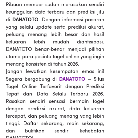
Ribuan member sudah merasakan sendiri
keunggulan data terbaru dan prediksi jitu
DANATOTO
di
. Dengan informasi pasaran
yang selalu update serta prediksi akurat,
peluang menang lebih besar dan hasil
keluaran lebih mudah diantisipasi.
DANATOTO benar-benar menjadi pilihan
utama para pecinta togel online yang ingin
menang konsisten di tahun 2026.
Jangan lewatkan kesempatan emas ini!
DANATOTO
Segera bergabung di
— Situs
Togel Online Terfavorit dengan Prediksi
Tepat dan Data Selalu Terbaru 2026.
Rasakan sendiri sensasi bermain togel
dengan prediksi akurat, data keluaran
tercepat, dan peluang menang yang lebih
tinggi. Daftar sekarang, main sekarang,
dan buktikan sendiri kehebatan
DANATOTO!