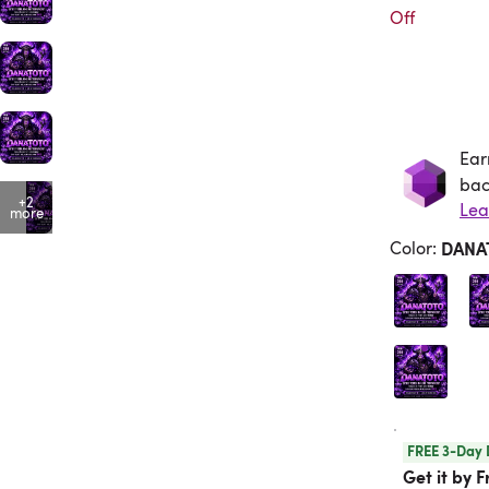
Off
Ear
Ea
bac
+2
more
Color
:
DANA
FREE 3-Day 
Get it by Fr