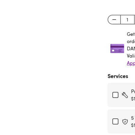
Get
Get
ord
DAN
Val
App
Services
P
$
5
$