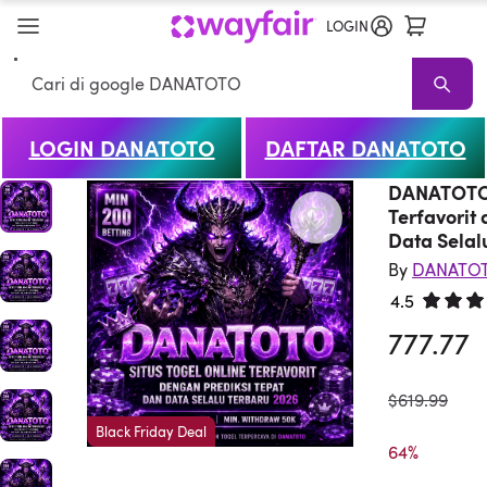
LOGIN
Search
LOGIN DANATOTO
DAFTAR DANATOTO
DANATOTO -
DANATOTO
DANATOTO Promo
Living Room DANATOTO
Sofas
S
Terfavorit
Data Selal
By
DANATO
4.5
Rated 4.
777.77
was
$619.99
Black Friday Deal
64%
