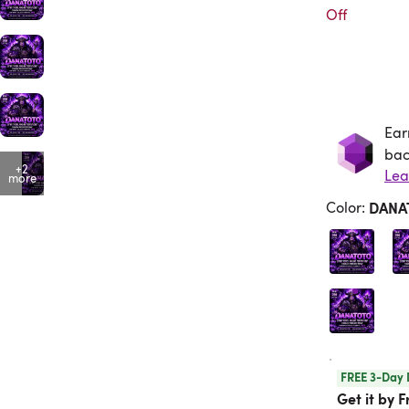
Off
Ear
Ea
bac
+2
more
Color
:
DANA
FREE 3-Day 
Get it by Fr