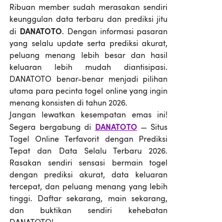
Ribuan member sudah merasakan sendiri
keunggulan data terbaru dan prediksi jitu
DANATOTO
di
. Dengan informasi pasaran
yang selalu update serta prediksi akurat,
peluang menang lebih besar dan hasil
keluaran lebih mudah diantisipasi.
DANATOTO benar-benar menjadi pilihan
utama para pecinta togel online yang ingin
menang konsisten di tahun 2026.
Jangan lewatkan kesempatan emas ini!
DANATOTO
Segera bergabung di
— Situs
Togel Online Terfavorit dengan Prediksi
Tepat dan Data Selalu Terbaru 2026.
Rasakan sendiri sensasi bermain togel
dengan prediksi akurat, data keluaran
tercepat, dan peluang menang yang lebih
tinggi. Daftar sekarang, main sekarang,
dan buktikan sendiri kehebatan
DANATOTO!