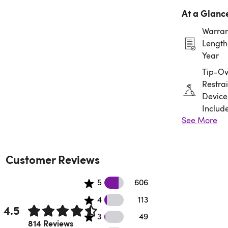
At a Glanc
Warran
Length:
Year
Tip-Ov
Restrai
Device
Includ
See More
Assem
Requir
Customer Reviews
606 5 star reviews
5
606
113 4 star reviews
4
113
4.5
49 3 star reviews
3
49
Rated 4.5 out of 5 stars.
814 Reviews