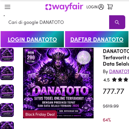
LOGIN
Search
LOGIN DANATOTO
DAFTAR DANATOTO
DANATOTO -
DANATOTO
DANATOTO Promo
Living Room DANATOTO
Sofas
S
Terfavorit
Data Selal
By
DANATO
4.5
Rated 4.
777.77
was
$619.99
Black Friday Deal
64%
