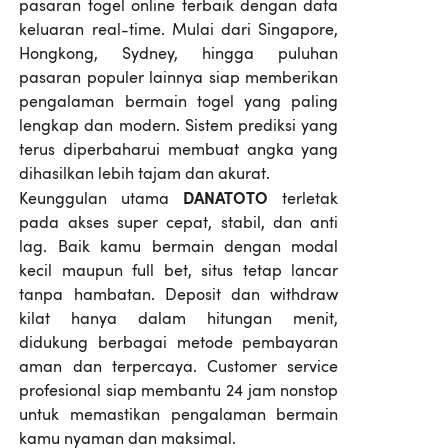
pasaran togel online terbaik dengan data
keluaran real-time. Mulai dari Singapore,
Hongkong, Sydney, hingga puluhan
pasaran populer lainnya siap memberikan
pengalaman bermain togel yang paling
lengkap dan modern. Sistem prediksi yang
terus diperbaharui membuat angka yang
dihasilkan lebih tajam dan akurat.
DANATOTO
Keunggulan utama
terletak
pada akses super cepat, stabil, dan anti
lag. Baik kamu bermain dengan modal
kecil maupun full bet, situs tetap lancar
tanpa hambatan. Deposit dan withdraw
kilat hanya dalam hitungan menit,
didukung berbagai metode pembayaran
aman dan terpercaya. Customer service
profesional siap membantu 24 jam nonstop
untuk memastikan pengalaman bermain
kamu nyaman dan maksimal.