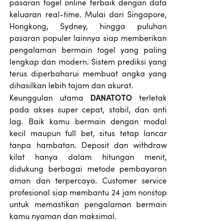
pasaran togel online terbaik dengan data
keluaran real-time. Mulai dari Singapore,
Hongkong, Sydney, hingga puluhan
pasaran populer lainnya siap memberikan
pengalaman bermain togel yang paling
lengkap dan modern. Sistem prediksi yang
terus diperbaharui membuat angka yang
dihasilkan lebih tajam dan akurat.
DANATOTO
Keunggulan utama
terletak
pada akses super cepat, stabil, dan anti
lag. Baik kamu bermain dengan modal
kecil maupun full bet, situs tetap lancar
tanpa hambatan. Deposit dan withdraw
kilat hanya dalam hitungan menit,
didukung berbagai metode pembayaran
aman dan terpercaya. Customer service
profesional siap membantu 24 jam nonstop
untuk memastikan pengalaman bermain
kamu nyaman dan maksimal.