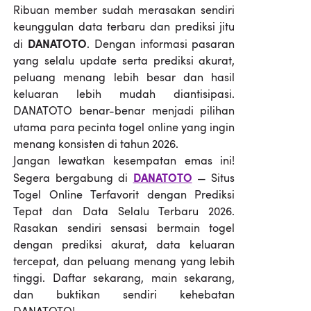
Ribuan member sudah merasakan sendiri
keunggulan data terbaru dan prediksi jitu
DANATOTO
di
. Dengan informasi pasaran
yang selalu update serta prediksi akurat,
peluang menang lebih besar dan hasil
keluaran lebih mudah diantisipasi.
DANATOTO benar-benar menjadi pilihan
utama para pecinta togel online yang ingin
menang konsisten di tahun 2026.
Jangan lewatkan kesempatan emas ini!
DANATOTO
Segera bergabung di
— Situs
Togel Online Terfavorit dengan Prediksi
Tepat dan Data Selalu Terbaru 2026.
Rasakan sendiri sensasi bermain togel
dengan prediksi akurat, data keluaran
tercepat, dan peluang menang yang lebih
tinggi. Daftar sekarang, main sekarang,
dan buktikan sendiri kehebatan
DANATOTO!