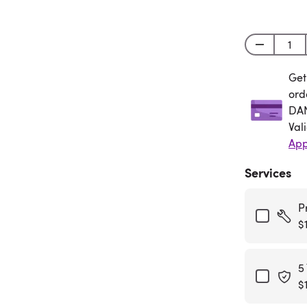
Get
Get
ord
DAN
Val
App
Services
P
$
5
$