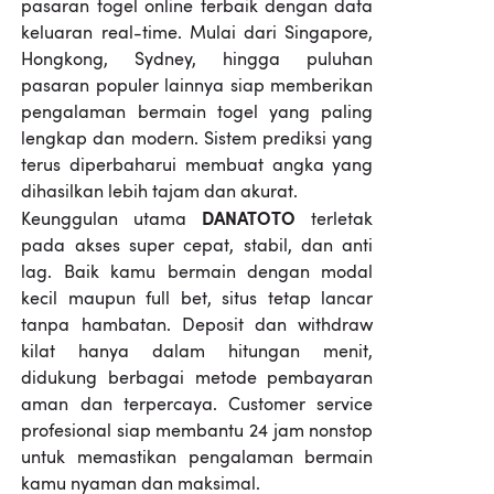
pasaran togel online terbaik dengan data
keluaran real-time. Mulai dari Singapore,
Hongkong, Sydney, hingga puluhan
pasaran populer lainnya siap memberikan
pengalaman bermain togel yang paling
lengkap dan modern. Sistem prediksi yang
terus diperbaharui membuat angka yang
dihasilkan lebih tajam dan akurat.
DANATOTO
Keunggulan utama
terletak
pada akses super cepat, stabil, dan anti
lag. Baik kamu bermain dengan modal
kecil maupun full bet, situs tetap lancar
tanpa hambatan. Deposit dan withdraw
kilat hanya dalam hitungan menit,
didukung berbagai metode pembayaran
aman dan terpercaya. Customer service
profesional siap membantu 24 jam nonstop
untuk memastikan pengalaman bermain
kamu nyaman dan maksimal.