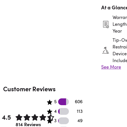
At a Glanc
Warran
Length:
Year
Tip-Ov
Restrai
Device
Includ
See More
Assem
Requir
Customer Reviews
606 5 star reviews
5
606
113 4 star reviews
4
113
4.5
49 3 star reviews
3
49
Rated 4.5 out of 5 stars.
814 Reviews