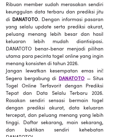
Ribuan member sudah merasakan sendiri
keunggulan data terbaru dan prediksi jitu
DANATOTO
di
. Dengan informasi pasaran
yang selalu update serta prediksi akurat,
peluang menang lebih besar dan hasil
keluaran lebih mudah diantisipasi.
DANATOTO benar-benar menjadi pilihan
utama para pecinta togel online yang ingin
menang konsisten di tahun 2026.
Jangan lewatkan kesempatan emas ini!
DANATOTO
Segera bergabung di
— Situs
Togel Online Terfavorit dengan Prediksi
Tepat dan Data Selalu Terbaru 2026.
Rasakan sendiri sensasi bermain togel
dengan prediksi akurat, data keluaran
tercepat, dan peluang menang yang lebih
tinggi. Daftar sekarang, main sekarang,
dan buktikan sendiri kehebatan
DANATOTO!