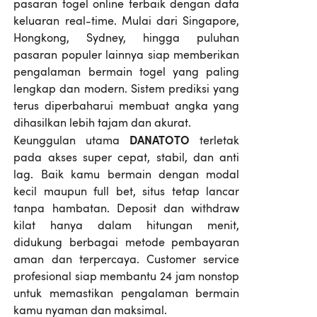
pasaran togel online terbaik dengan data
keluaran real-time. Mulai dari Singapore,
Hongkong, Sydney, hingga puluhan
pasaran populer lainnya siap memberikan
pengalaman bermain togel yang paling
lengkap dan modern. Sistem prediksi yang
terus diperbaharui membuat angka yang
dihasilkan lebih tajam dan akurat.
DANATOTO
Keunggulan utama
terletak
pada akses super cepat, stabil, dan anti
lag. Baik kamu bermain dengan modal
kecil maupun full bet, situs tetap lancar
tanpa hambatan. Deposit dan withdraw
kilat hanya dalam hitungan menit,
didukung berbagai metode pembayaran
aman dan terpercaya. Customer service
profesional siap membantu 24 jam nonstop
untuk memastikan pengalaman bermain
kamu nyaman dan maksimal.