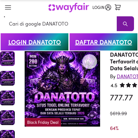
LOGIN
Search
LOGIN DANATOTO
DAFTAR DANATOTO
DANATOTO -
DANATOTO
DANATOTO Promo
Living Room DANATOTO
Sofas
S
Terfavorit
Data Selal
By
DANATO
4.5
Rated 4.
777.77
was
$619.99
Black Friday Deal
64%
