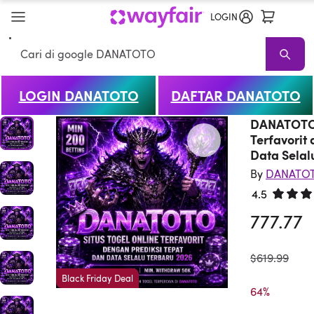
LOGIN
Search
LOGIN DANATOTO
DAFTAR DANATOTO
DANATOTO -
DANATOTO
DANATOTO Promo
Living Room DANATOTO
Sofas
S
Terfavorit
Data Selal
By
DANATO
4.5
Rated 4.
777.77
was
$619.99
Black Friday Deal
64%
