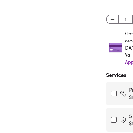
Get
Get
ord
DAN
Val
App
Services
P
$
5
$