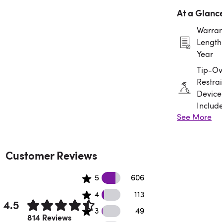
At a Glanc
Warran
Length:
Year
Tip-Ov
Restrai
Device
Includ
See More
Assem
Requir
Customer Reviews
606 5 star reviews
5
606
113 4 star reviews
4
113
4.5
49 3 star reviews
3
49
Rated 4.5 out of 5 stars.
814 Reviews