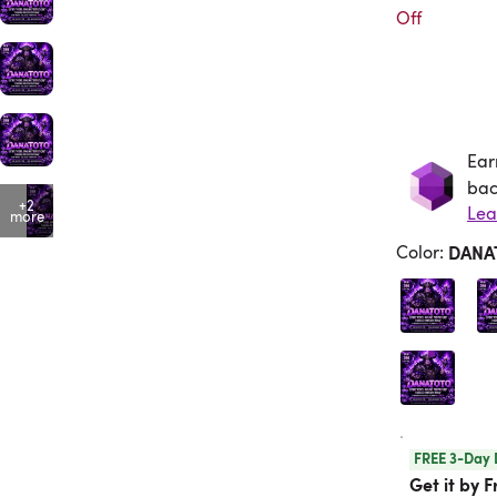
Off
Ear
Ea
bac
+2
more
Color
:
DANA
FREE 3-Day 
Get it by Fr