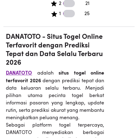
21 2 star reviews
2
21
25 1 star reviews
1
25
DANATOTO - Situs Togel Online
Terfavorit dengan Prediksi
Tepat dan Data Selalu Terbaru
2026
DANATOTO
situs togel online
adalah
terfavorit 2026
dengan prediksi tepat dan
data keluaran selalu terbaru. Menjadi
pilihan utama pecinta togel berkat
informasi pasaran yang lengkap, update
rutin, serta prediksi akurat yang membantu
meningkatkan peluang menang.
Sebagai platform togel terpercaya,
DANATOTO menyediakan berbagai