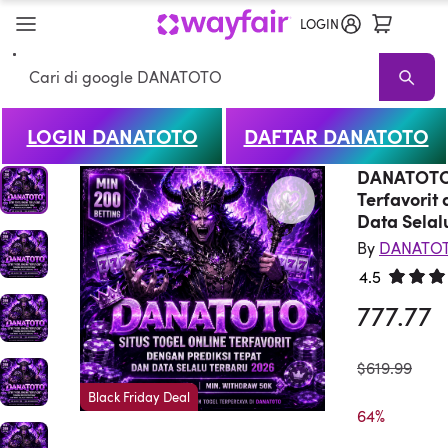
LOGIN
Search
LOGIN DANATOTO
DAFTAR DANATOTO
DANATOTO -
DANATOTO
DANATOTO Promo
Living Room DANATOTO
Sofas
S
Terfavorit
Data Selal
By
DANATO
4.5
Rated 4.
777.77
was
$619.99
Black Friday Deal
64%
