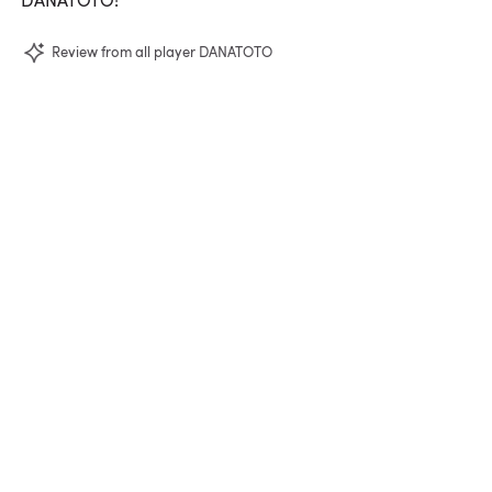
Review from all player DANATOTO