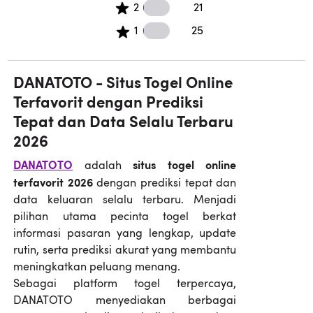
21 2 star reviews
2
21
25 1 star reviews
1
25
DANATOTO - Situs Togel Online
Terfavorit dengan Prediksi
Tepat dan Data Selalu Terbaru
2026
DANATOTO
situs togel online
adalah
terfavorit 2026
dengan prediksi tepat dan
data keluaran selalu terbaru. Menjadi
pilihan utama pecinta togel berkat
informasi pasaran yang lengkap, update
rutin, serta prediksi akurat yang membantu
meningkatkan peluang menang.
Sebagai platform togel terpercaya,
DANATOTO menyediakan berbagai