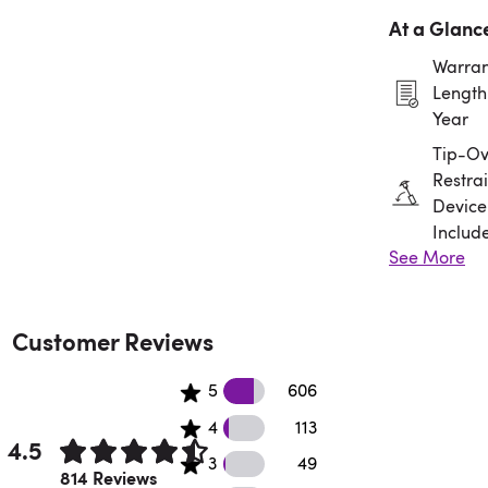
At a Glanc
Warran
Length:
Year
Tip-Ov
Restrai
Device
Includ
See More
Assem
Requir
Customer Reviews
606 5 star reviews
5
606
113 4 star reviews
4
113
4.5
49 3 star reviews
3
49
Rated 4.5 out of 5 stars.
814 Reviews