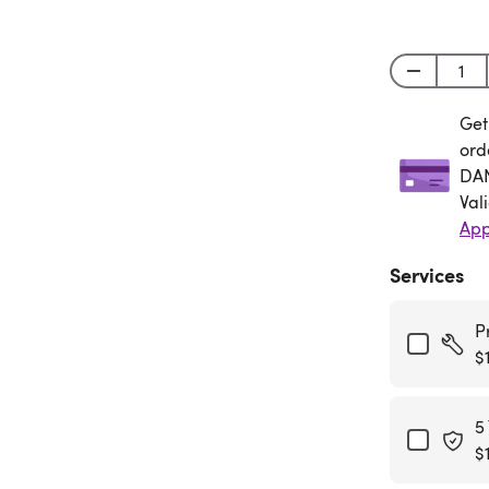
Get
Get
ord
DAN
Val
App
Services
P
$
5
$