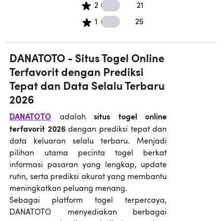
21 2 star reviews
2
21
25 1 star reviews
1
25
DANATOTO - Situs Togel Online
Terfavorit dengan Prediksi
Tepat dan Data Selalu Terbaru
2026
DANATOTO
situs togel online
adalah
terfavorit 2026
dengan prediksi tepat dan
data keluaran selalu terbaru. Menjadi
pilihan utama pecinta togel berkat
informasi pasaran yang lengkap, update
rutin, serta prediksi akurat yang membantu
meningkatkan peluang menang.
Sebagai platform togel terpercaya,
DANATOTO menyediakan berbagai