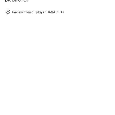
Review from all player DANATOTO