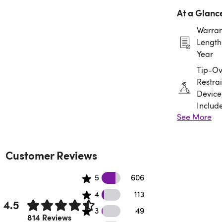
At a Glanc
Warran
Length:
Year
Tip-Ov
Restrai
Device
Includ
See More
Assem
Requir
Customer Reviews
606 5 star reviews
5
606
113 4 star reviews
4
113
4.5
49 3 star reviews
3
49
Rated 4.5 out of 5 stars.
814 Reviews