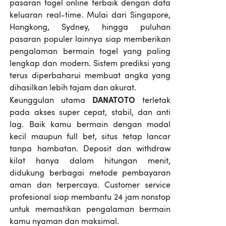
pasaran togel online terbaik dengan data
keluaran real-time. Mulai dari Singapore,
Hongkong, Sydney, hingga puluhan
pasaran populer lainnya siap memberikan
pengalaman bermain togel yang paling
lengkap dan modern. Sistem prediksi yang
terus diperbaharui membuat angka yang
dihasilkan lebih tajam dan akurat.
DANATOTO
Keunggulan utama
terletak
pada akses super cepat, stabil, dan anti
lag. Baik kamu bermain dengan modal
kecil maupun full bet, situs tetap lancar
tanpa hambatan. Deposit dan withdraw
kilat hanya dalam hitungan menit,
didukung berbagai metode pembayaran
aman dan terpercaya. Customer service
profesional siap membantu 24 jam nonstop
untuk memastikan pengalaman bermain
kamu nyaman dan maksimal.