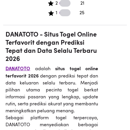
21 2 star reviews
2
21
25 1 star reviews
1
25
DANATOTO - Situs Togel Online
Terfavorit dengan Prediksi
Tepat dan Data Selalu Terbaru
2026
DANATOTO
situs togel online
adalah
terfavorit 2026
dengan prediksi tepat dan
data keluaran selalu terbaru. Menjadi
pilihan utama pecinta togel berkat
informasi pasaran yang lengkap, update
rutin, serta prediksi akurat yang membantu
meningkatkan peluang menang.
Sebagai platform togel terpercaya,
DANATOTO menyediakan berbagai