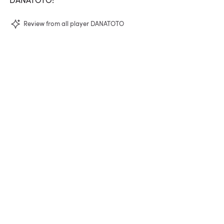
Review from all player DANATOTO